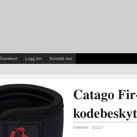
Gavekort
Logg inn
Kontakt oss
Catago Fir
kodebeskyt
Artikkelnr.:
101117