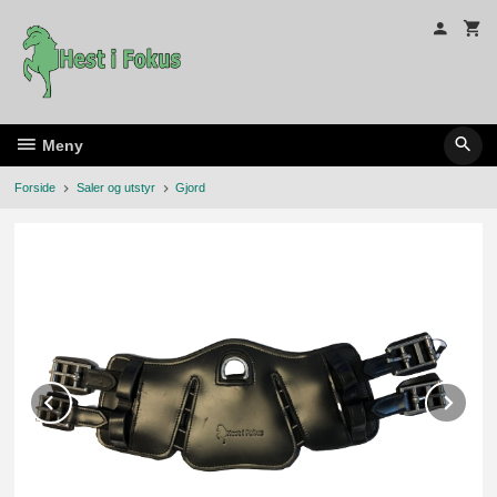
Gå
til
innholdet
Meny
Forside
Saler og utstyr
Gjord
Prev
Ne