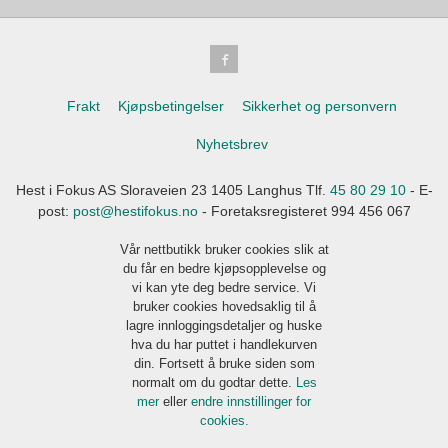
Frakt
Kjøpsbetingelser
Sikkerhet og personvern
Nyhetsbrev
Hest i Fokus AS Sloraveien 23 1405 Langhus Tlf.
45 80 29 10
- E-
post:
post@hestifokus.no
- Foretaksregisteret 994 456 067
Vår nettbutikk bruker cookies slik at
du får en bedre kjøpsopplevelse og
vi kan yte deg bedre service. Vi
bruker cookies hovedsaklig til å
lagre innloggingsdetaljer og huske
hva du har puttet i handlekurven
din. Fortsett å bruke siden som
normalt om du godtar dette.
Les
mer
eller
endre innstillinger for
cookies.