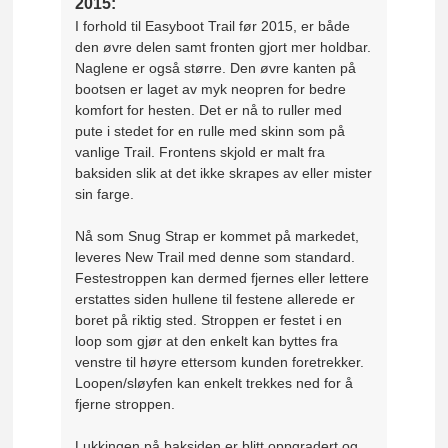
2015:
I forhold til Easyboot Trail før 2015, er både
den øvre delen samt fronten gjort mer holdbar.
Naglene er også større. Den øvre kanten på
bootsen er laget av myk neopren for bedre
komfort for hesten. Det er nå to ruller med
pute i stedet for en rulle med skinn som på
vanlige Trail. Frontens skjold er malt fra
baksiden slik at det ikke skrapes av eller mister
sin farge.
Nå som Snug Strap er kommet på markedet,
leveres New Trail med denne som standard.
Festestroppen kan dermed fjernes eller lettere
erstattes siden hullene til festene allerede er
boret på riktig sted. Stroppen er festet i en
loop som gjør at den enkelt kan byttes fra
venstre til høyre ettersom kunden foretrekker.
Loopen/sløyfen kan enkelt trekkes ned for å
fjerne stroppen.
Lukkingen på baksiden er blitt oppgradert og