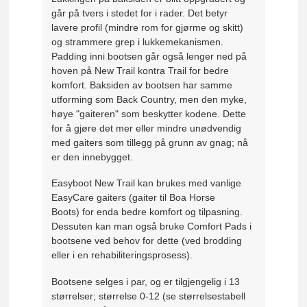
går på tvers i stedet for i rader. Det betyr
lavere profil (mindre rom for gjørme og skitt)
og strammere grep i lukkemekanismen.
Padding inni bootsen går også lenger ned på
hoven på New Trail kontra Trail for bedre
komfort. Baksiden av bootsen har samme
utforming som Back Country, men den myke,
høye "gaiteren" som beskytter kodene. Dette
for å gjøre det mer eller mindre unødvendig
med gaiters som tillegg på grunn av gnag; nå
er den innebygget.
Easyboot New Trail kan brukes med vanlige
EasyCare gaiters (gaiter til Boa Horse
Boots) for enda bedre komfort og tilpasning.
Dessuten kan man også bruke Comfort Pads i
bootsene ved behov for dette (ved brodding
eller i en rehabiliteringsprosess).
Bootsene selges i par, og er tilgjengelig i 13
størrelser; størrelse 0-12 (se størrelsestabell