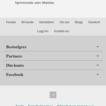
hjemmeside uten tillatelse.
Forside
Bli kunde
Nyhetsbrev
Om oss
Blogg
Gavekort
Logg inn
Kontakt oss
Bestselgere
Partnere
Din konto
Facebook
Frakt
Kjøpsbetingelser
Sikkerhet og personvern