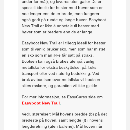
under for mål), og leveres uten gaiter De er
spesielt ideelle for hester med høver som er
noe lenger enn de er brede, men fungerer
også godt på runde og lange høver. Easyboot
New Trail er ikke å anbefale til hester med
høver som er bredere enn de er lange.
Easyboot New Trail er i tillegg ideell for hester
som til vanlig bruker sko, men som har mistet
en sko som man ikke får satt på straks.
Bootsen kan også brukes utenpå vanlig
metallsko for ekstra beskyttelse, på f.eks.
transport eller ved naturlig bedekking. Ved
bruk av bootsen over metallsko vil bootsen
slites raskere, og garantien vil ikke gjelde.
For mer informasjon, se EasyCares side om
Easyboot New Trail
.
Vedr. størrelser: Mål hovens bredde (b) på det
bredeste på hoven, samt lengde (l) i hovens
lengderetning (uten ballene). Mål hoven når