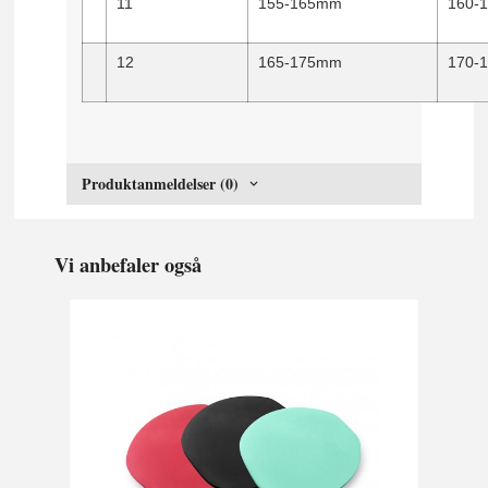
11
155-165mm
160-
12
165-175mm
170-
Produktanmeldelser (0)
Vi anbefaler også