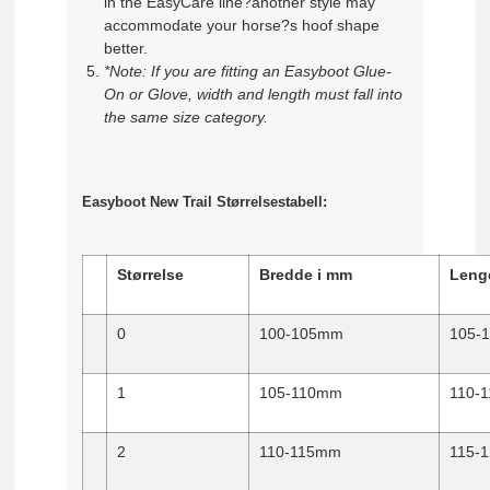
in the EasyCare line?another style may
accommodate your horse?s hoof shape
better.
*Note: If you are fitting an Easyboot Glue-
On or Glove, width and length must fall into
the same size category.
Easyboot New Trail Størrelsestabell:
Størrelse
Bredde i mm
Leng
0
100-105mm
105-
1
105-110mm
110-
2
110-115mm
115-