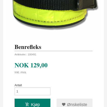
Benrefleks
Artikkelnr.:
100491
NOK
129,00
inkl. mva.
Antall
Kjøp
Ønskeliste