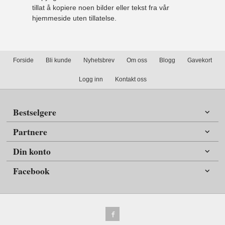
tillat å kopiere noen bilder eller tekst fra vår
hjemmeside uten tillatelse.
Forside
Bli kunde
Nyhetsbrev
Om oss
Blogg
Gavekort
Logg inn
Kontakt oss
Bestselgere
Partnere
Din konto
Facebook