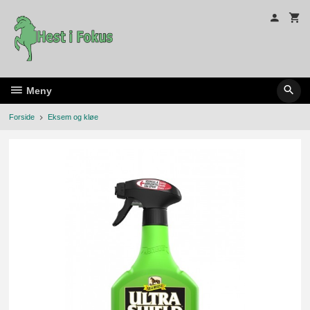
Gå
til
innholdet
Meny
Forside
Eksem og kløe