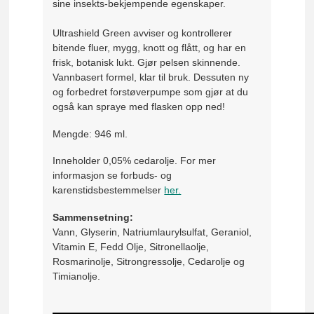
sine insekts-bekjempende egenskaper.
Ultrashield Green avviser og kontrollerer
bitende fluer, mygg, knott og flått, og har en
frisk, botanisk lukt. Gjør pelsen skinnende.
Vannbasert formel, klar til bruk. Dessuten ny
og forbedret forstøverpumpe som gjør at du
også kan spraye med flasken opp ned!
Mengde: 946 ml.
Inneholder 0,05% cedarolje. For mer
informasjon se forbuds- og
karenstidsbestemmelser
her.
Sammensetning:
Vann, Glyserin, Natriumlaurylsulfat, Geraniol,
Vitamin E, Fedd Olje, Sitronellaolje,
Rosmarinolje, Sitrongressolje, Cedarolje og
Timianolje.