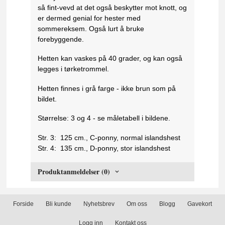
så fint-vevd at det også beskytter mot knott, og
er dermed genial for hester med
sommereksem. Også lurt å bruke
forebyggende.
Hetten kan vaskes på 40 grader, og kan også
legges i tørketrommel.
Hetten finnes i grå farge - ikke brun som på
bildet.
Størrelse: 3 og 4 - se måletabell i bildene.
Str. 3: 125 cm., C-ponny, normal islandshest
Str. 4: 135 cm., D-ponny, stor islandshest
Produktanmeldelser (0)
Forside
Bli kunde
Nyhetsbrev
Om oss
Blogg
Gavekort
Logg inn
Kontakt oss