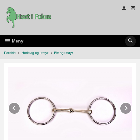
Gå
til
innholdet
Meny
Forside
Hodelag og utstyr
Bitt og utstyr
Prev
Ne