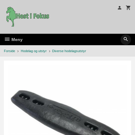
Gå
til
innholdet
Meny
Forside
Hodelag og utstyr
Diverse hodelagsutstyr