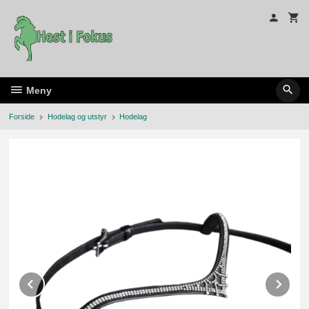
Gå
til
innholdet
Meny
Forside
Hodelag og utstyr
Hodelag
Prev
Ne