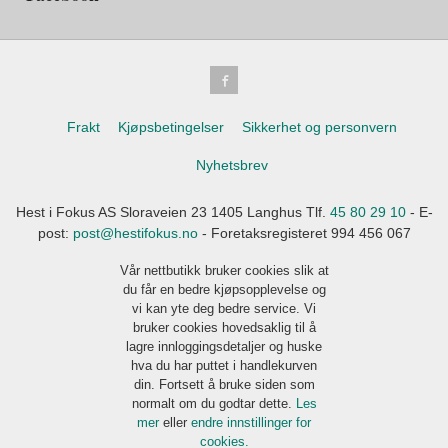
Frakt
Kjøpsbetingelser
Sikkerhet og personvern
Nyhetsbrev
Hest i Fokus AS Sloraveien 23 1405 Langhus Tlf.
45 80 29 10
- E-
post:
post@hestifokus.no
- Foretaksregisteret 994 456 067
Vår nettbutikk bruker cookies slik at
du får en bedre kjøpsopplevelse og
vi kan yte deg bedre service. Vi
bruker cookies hovedsaklig til å
lagre innloggingsdetaljer og huske
hva du har puttet i handlekurven
din. Fortsett å bruke siden som
normalt om du godtar dette.
Les
mer
eller
endre innstillinger for
cookies.