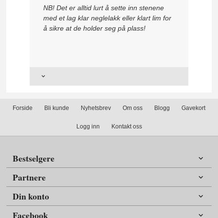
NB! Det er alltid lurt å sette inn stenene
med et lag klar neglelakk eller klart lim for
å sikre at de holder seg på plass!
Forside
Bli kunde
Nyhetsbrev
Om oss
Blogg
Gavekort
Logg inn
Kontakt oss
Bestselgere
Partnere
Din konto
Facebook