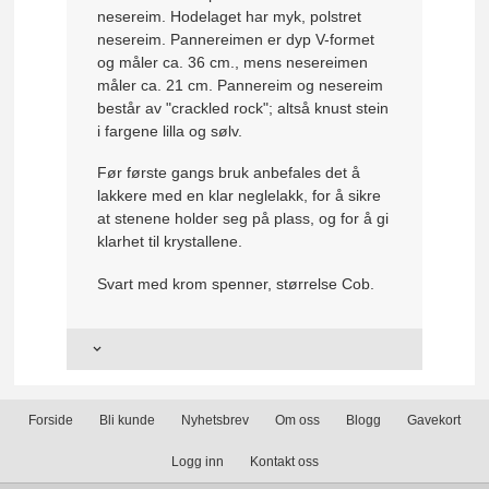
nesereim. Hodelaget har myk, polstret
nesereim. Pannereimen er dyp V-formet
og måler ca. 36 cm., mens nesereimen
måler ca. 21 cm. Pannereim og nesereim
består av "crackled rock"; altså knust stein
i fargene lilla og sølv.
Før første gangs bruk anbefales det å
lakkere med en klar neglelakk, for å sikre
at stenene holder seg på plass, og for å gi
klarhet til krystallene.
Svart med krom spenner, størrelse Cob.
Forside
Bli kunde
Nyhetsbrev
Om oss
Blogg
Gavekort
Logg inn
Kontakt oss