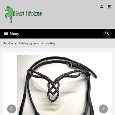
Gå
til
innholdet
Meny
Forside
Hodelag og utstyr
Hodelag
Prev
Ne