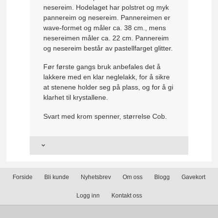
nesereim. Hodelaget har polstret og myk
pannereim og nesereim. Pannereimen er
wave-formet og måler ca. 38 cm., mens
nesereimen måler ca. 22 cm. Pannereim
og nesereim består av pastellfarget glitter.
Før første gangs bruk anbefales det å
lakkere med en klar neglelakk, for å sikre
at stenene holder seg på plass, og for å gi
klarhet til krystallene.
Svart med krom spenner, størrelse Cob.
Forside
Bli kunde
Nyhetsbrev
Om oss
Blogg
Gavekort
Logg inn
Kontakt oss