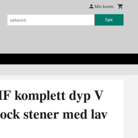
Min konto
Søk
IF komplett dyp V
rock stener med lav