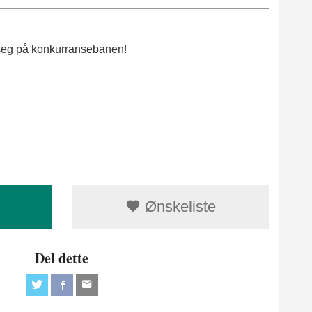
 seg på konkurransebanen!
Ønskeliste
Del dette