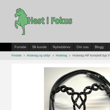
Gå
til
innholdet
Forside
Bli kunde
Nyhetsbrev
Om oss
Blogg
Forside
Hodelag og utstyr
Hodelag
Hodelag HIF komplett dyp V 