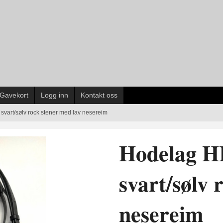
Gavekort
Logg inn
Kontakt oss
svart/sølv rock stener med lav nesereim
Hodelag H
svart/sølv 
nesereim