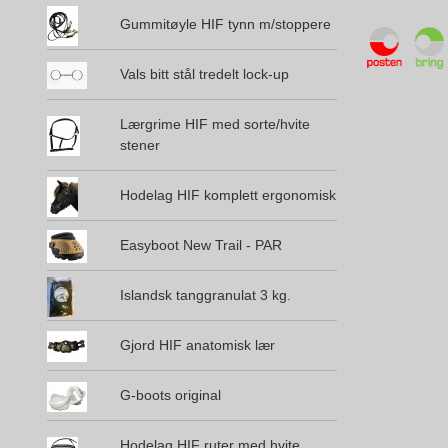
Gummitøyle HIF tynn m/stoppere
Vals bitt stål tredelt lock-up
Lærgrime HIF med sorte/hvite
stener
Hodelag HIF komplett ergonomisk
Easyboot New Trail - PAR
Islandsk tanggranulat 3 kg.
Gjord HIF anatomisk lær
G-boots original
Hodelag HIF ruter med hvite