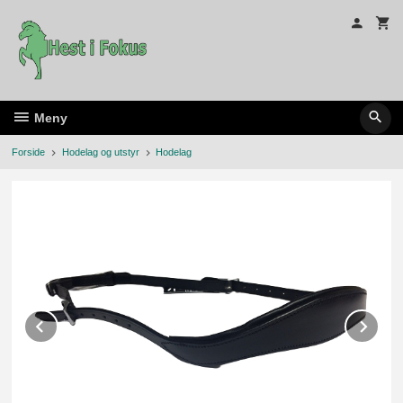
Gå
til
innholdet
Meny
Forside
Hodelag og utstyr
Hodelag
Prev
Ne