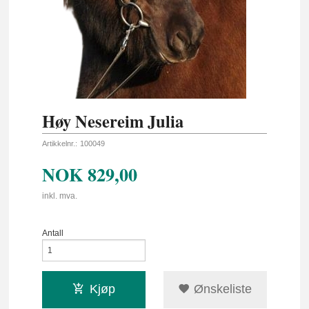
Høy Nesereim Julia
Artikkelnr.:
100049
NOK
829,00
inkl. mva.
Antall
Kjøp
Ønskeliste