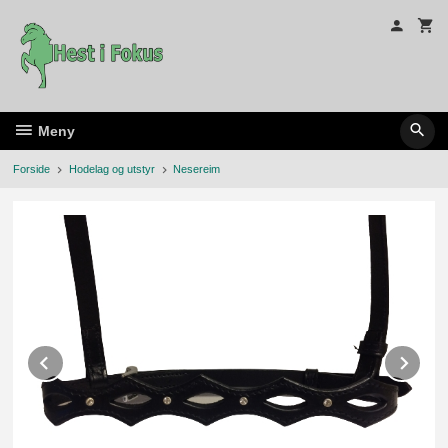
Gå
til
innholdet
Meny
Forside
Hodelag og utstyr
Nesereim
Prev
Ne