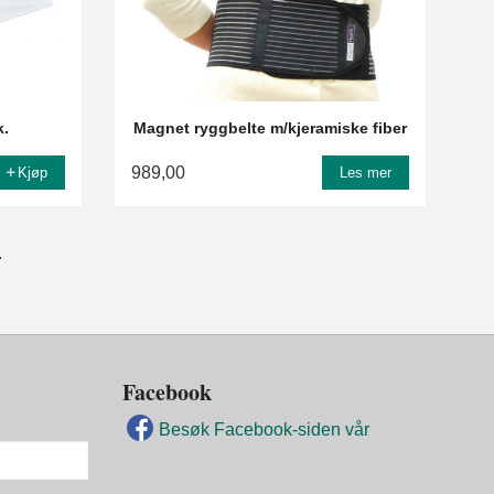
k.
Magnet ryggbelte m/kjeramiske fiber
989,00
Kjøp
Les mer
.
Facebook
Besøk Facebook-siden vår