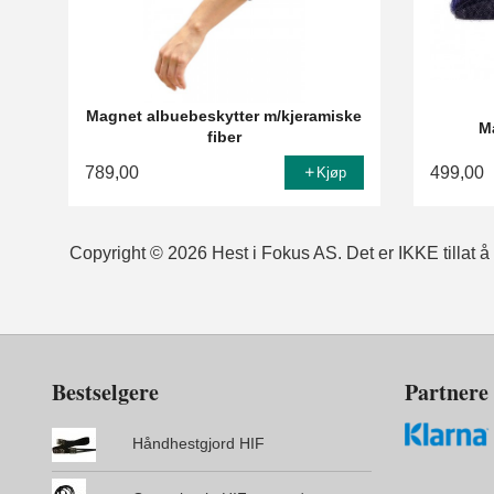
Magnet albuebeskytter m/kjeramiske
M
fiber
789,00
499,00
Kjøp
Copyright © 2026 Hest i Fokus AS. Det er IKKE tillat å k
Bestselgere
Partnere
Håndhestgjord HIF