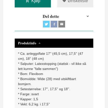
Kjøp
Ønskeliste
Del dette
Produktinfo
* Ca. anleggsflate 17'' (45,5 cm), 17,5'' (47
cm), 18'' (48 cm)
* Salputer: Latexstopping (statisk - vil ikke så
lett kunne "falle sammen")
* Bom: Flexibom
* Bomvidde: Wide (28) med utskiftbart
bomjern.
* Setestørrelse: 17'', 17,5'' og 18''.
* Farge: svart
* Kapper: 1,5
* Vekt: 6,2 kg. i 17,5''