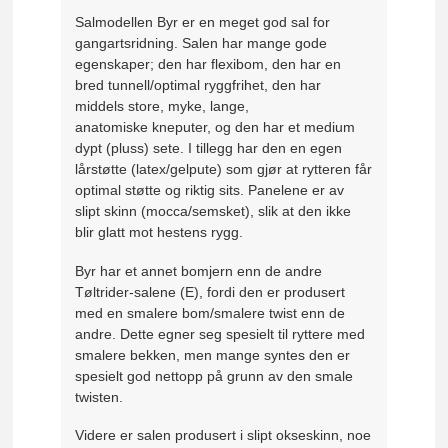
Salmodellen Byr er en meget god sal for
gangartsridning. Salen har mange gode
egenskaper; den har flexibom, den har en
bred tunnell/optimal ryggfrihet, den har
middels store, myke, lange,
anatomiske kneputer, og den har et medium
dypt (pluss) sete. I tillegg har den en egen
lårstøtte (latex/gelpute) som gjør at rytteren får
optimal støtte og riktig sits. Panelene er av
slipt skinn (mocca/semsket), slik at den ikke
blir glatt mot hestens rygg.
Byr har et annet bomjern enn de andre
Tøltrider-salene (E), fordi den er produsert
med en smalere bom/smalere twist enn de
andre. Dette egner seg spesielt til ryttere med
smalere bekken, men mange syntes den er
spesielt god nettopp på grunn av den smale
twisten.
Videre er salen produsert i slipt okseskinn, noe