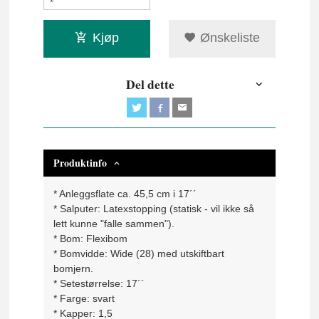
Kjøp
Ønskeliste
Del dette
Produktinfo
* Anleggsflate ca. 45,5 cm i 17´´
* Salputer: Latexstopping (statisk - vil ikke så
lett kunne "falle sammen").
* Bom: Flexibom
* Bomvidde: Wide (28) med utskiftbart
bomjern.
* Setestørrelse: 17´´
* Farge: svart
* Kapper: 1,5