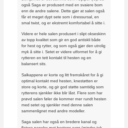
også Saga er produsert med en svaiere bom
enn de andre salene. Dette gjør at salen også
får et meget dypt sete som i dressursal, en
smal twist, og er ekstremt komfortabel å sitte i.
Videre er hele salen produsert i slipt okseskinn
av topp kvalitet som gir en god antiskli både
for hest og rytter, og som også gjør den utrolig
myk å sitte i.
Setet er videre utformet for å gi
rytteren en tett kontakt til hesten og en
balansert sits.
Salkappene er korte og litt fremskåret for å gi
optimal kontakt med hesten, knestøtten er
store og korte, og gir god støtte samtidig som
rytterens sjenkler ikke blir låst. Flere som har
prøvd salen føler de kommer mer rundt hesten
med setet og sjenkler med denne salen
sammenlignet med andre modeller
.
Saga salen har også en bredere kanal og
flatere paneler mot hestens rygg (mindre tak-