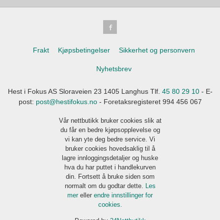
Frakt
Kjøpsbetingelser
Sikkerhet og personvern
Nyhetsbrev
Hest i Fokus AS Sloraveien 23 1405 Langhus Tlf.
45 80 29 10
- E-
post:
post@hestifokus.no
- Foretaksregisteret 994 456 067
Vår nettbutikk bruker cookies slik at
du får en bedre kjøpsopplevelse og
vi kan yte deg bedre service. Vi
bruker cookies hovedsaklig til å
lagre innloggingsdetaljer og huske
hva du har puttet i handlekurven
din. Fortsett å bruke siden som
normalt om du godtar dette.
Les
mer
eller
endre innstillinger for
cookies.