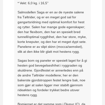
* Vekt: 6,0 kg. i 16,5''
Salmodellen Saga er en av de nyeste salene
fra Tøltrider, og er en meget god sal for
gangartsridning med optimal komfort for hest
og rytter. Salen har mange gode egenskaper;
den har flexibom, den har en spesielt bred
tunnell/optimal ryggfrihet, den har store, myke,
korte kneputer, og den har et meget dypt sete.
Panelene er av slipt skinn (mocca/semsket),
slik at den ikke blir glatt mot hestens rygg.
Sagas bom og paneler er spesielt laget for å gi
hesten god bevegelsesfrihet i ryggraden og
skuldrene. Gjordfestet er annerledes enn på
de andre Tøltrider modellene; her er den
bakerste gjordstroppen festet lengre bak, noe
som gjør at salen ligger mer stabilt gjennom
rideøkten og fordeler trykket bedre utover
hestens rygg.
Bomjernet er det samme som i Djupur (C), da