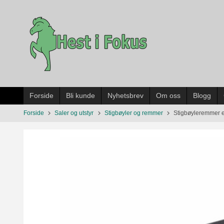
Gå
til
innholdet
Forside
Bli kunde
Nyhetsbrev
Om oss
Blogg
Forside
Saler og utstyr
Stigbøyler og remmer
Stigbøyleremmer e