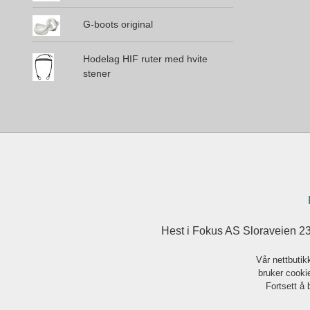
G-boots original
Hodelag HIF ruter med hvite
stener
Hest i Fokus AS Sloraveien 2
Vår nettbutik
bruker cookie
Fortsett å