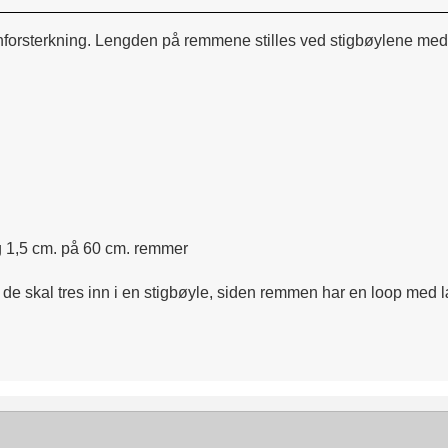
nforsterkning. Lengden på remmene stilles ved stigbøylene med T
g 1,5 cm. på 60 cm. remmer
e skal tres inn i en stigbøyle, siden remmen har en loop med l