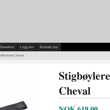
Gavekort
Logg inn
Kontakt oss
nkle korte Cheval
Stigbøyler
Cheval
NOK
619,00