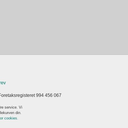
rev
Foretaksregisteret 994 456 067
re service. Vi
dlekurven din.
for cookies.