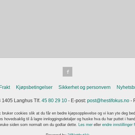
Frakt
Kjøpsbetingelser
Sikkerhet og personvern
Nyhetsb
3 1405 Langhus Tlf.
45 80 29 10
- E-post:
post@hestifokus.no
- 
k bruker cookies slik at du får en bedre kjøpsopplevelse og vi kan yte deg bed
s hovedsaklig til å lagre innloggingsdetaljer og huske hva du har puttet i han
 bruke siden som normalt om du godtar dette.
Les mer
eller
endre innstillinger 