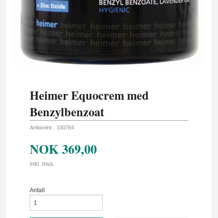
Heimer Equocrem med
Benzylbenzoat
Artikkelnr.:
100764
NOK
369,00
inkl. mva.
Antall