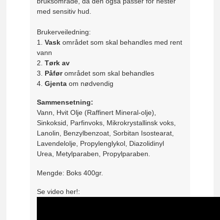
bruksområde, da den også passer for hester
med sensitiv hud.
Brukerveiledning:
1.
Vask
området som skal behandles med rent
vann
2.
Tørk av
3.
Påfør
området som skal behandles
4.
Gjenta
om nødvendig
Sammensetning:
Vann, Hvit Olje (Raffinert Mineral-olje),
Sinkoksid, Parfinvoks, Mikrokrystallinsk voks,
Lanolin, Benzylbenzoat, Sorbitan Isostearat,
Lavendelolje, Propylenglykol, Diazolidinyl
Urea, Metylparaben, Propylparaben.
Mengde: Boks 400gr.
Se video her!: