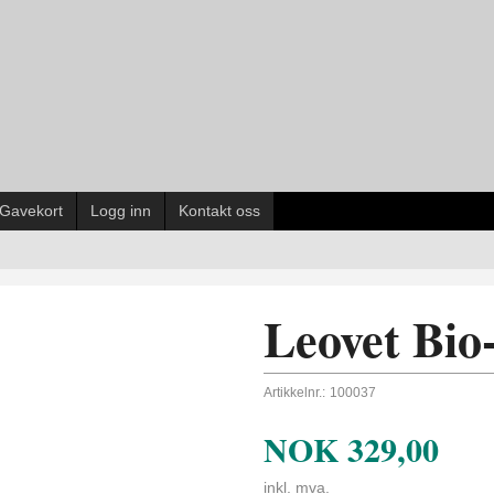
Gavekort
Logg inn
Kontakt oss
Leovet Bio-
Artikkelnr.:
100037
NOK
329,00
inkl. mva.