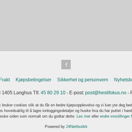
Frakt
Kjøpsbetingelser
Sikkerhet og personvern
Nyhetsb
3 1405 Langhus Tlf.
45 80 29 10
- E-post:
post@hestifokus.no
- 
k bruker cookies slik at du får en bedre kjøpsopplevelse og vi kan yte deg bed
s hovedsaklig til å lagre innloggingsdetaljer og huske hva du har puttet i han
 bruke siden som normalt om du godtar dette.
Les mer
eller
endre innstillinger 
Powered by
24Nettbutikk