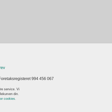
rev
Foretaksregisteret 994 456 067
re service. Vi
dlekurven din.
for cookies.