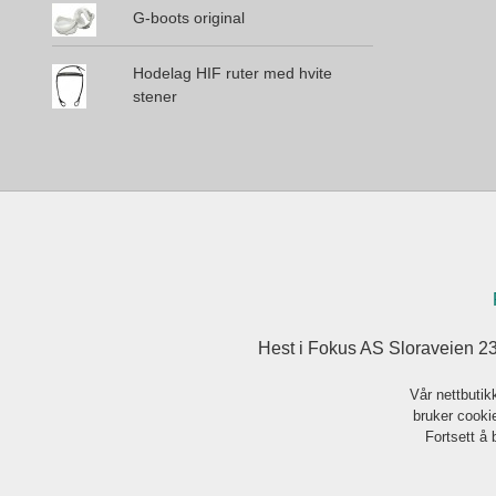
G-boots original
Hodelag HIF ruter med hvite
stener
Hest i Fokus AS Sloraveien 2
Vår nettbutik
bruker cookie
Fortsett å