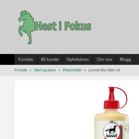
Gå
til
innholdet
Forside
Bli kunde
Nyhetsbrev
Om oss
Blogg
Forside
Stell og pleie
Pleiemidler
Leovet Bio-Skin oil