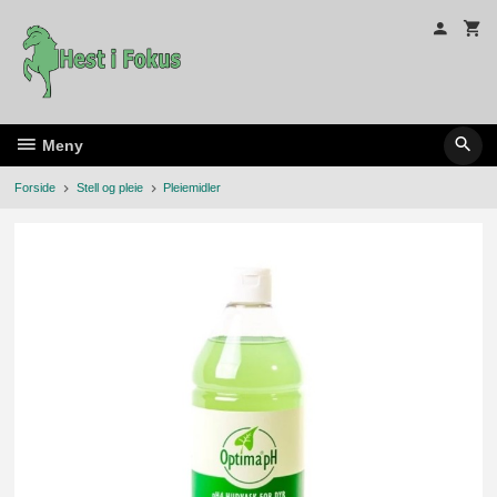
Gå
til
innholdet
Meny
Forside
Stell og pleie
Pleiemidler