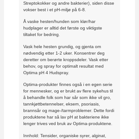
Streptokokker og andre bakterier), siden disse
vokser best i et pH-miljø på 6-8.
Å vaske hesten/hunden som klør/har
hudplager er alltid det første og viktigste
tiltaket for bedring.
Vask hele hesten grundig, og gjenta om
nødvendig etter 1-2 uker. Konsentrer deg
deretter om berørte kroppsdeler. Vask etter
behov, og spray for optimalt resultat med
Optima pH 4 Hudspray.
Optima-produkter finnes også i en egen serie
for mennesker, og er brukt av flere sykehus til
å behandle folk som har sår som ikke vil gro,
tannkjøttbetennelser, eksem, psoriasis,
brannsår og mage-/tarmproblemer. Dette fordi
produktene har så lav pH at bakteriene ikke
lenger trives ved bruk av Optima-produktene.
Innhold: Tensider, organiske syrer, alginat,