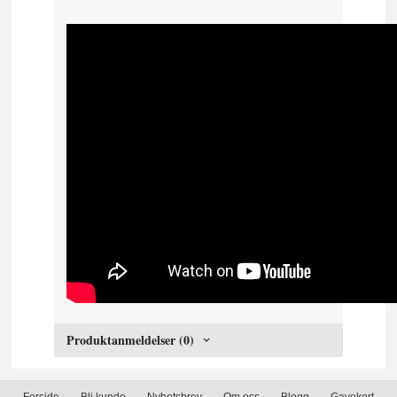
Produktanmeldelser (0)
Forside
Bli kunde
Nyhetsbrev
Om oss
Blogg
Gavekort