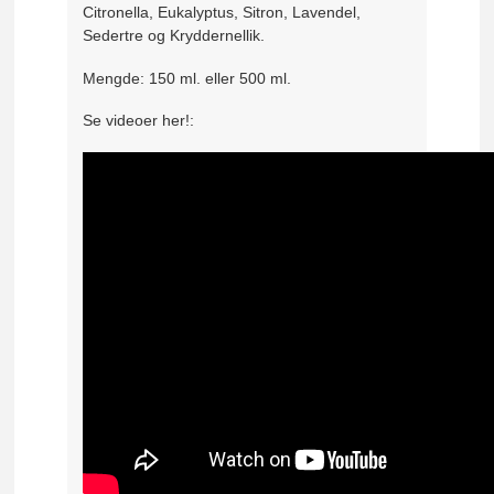
Citronella, Eukalyptus, Sitron, Lavendel,
Sedertre og Kryddernellik.
Mengde: 150 ml. eller 500 ml.
Se videoer her!: