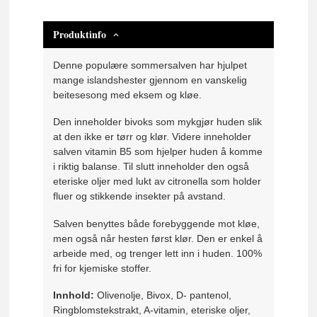
Produktinfo
Denne populære sommersalven har hjulpet
mange islandshester gjennom en vanskelig
beitesesong med eksem og kløe.
Den inneholder bivoks som mykgjør huden slik
at den ikke er tørr og klør. Videre inneholder
salven vitamin B5 som hjelper huden å komme
i riktig balanse. Til slutt inneholder den også
eteriske oljer med lukt av citronella som holder
fluer og stikkende insekter på avstand.
Salven benyttes både forebyggende mot kløe,
men også når hesten først klør. Den er enkel å
arbeide med, og trenger lett inn i huden. 100%
fri for kjemiske stoffer.
Innhold:
Olivenolje, Bivox, D- pantenol,
Ringblomstekstrakt, A-vitamin, eteriske oljer,