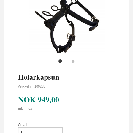
Holarkapsun
Artikkelnr.:
100235
NOK
949,00
inkl. mva.
Antall