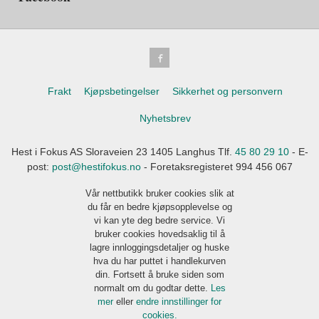
Frakt
Kjøpsbetingelser
Sikkerhet og personvern
Nyhetsbrev
Hest i Fokus AS Sloraveien 23 1405 Langhus Tlf.
45 80 29 10
- E-
post:
post@hestifokus.no
- Foretaksregisteret 994 456 067
Vår nettbutikk bruker cookies slik at
du får en bedre kjøpsopplevelse og
vi kan yte deg bedre service. Vi
bruker cookies hovedsaklig til å
lagre innloggingsdetaljer og huske
hva du har puttet i handlekurven
din. Fortsett å bruke siden som
normalt om du godtar dette.
Les
mer
eller
endre innstillinger for
cookies.