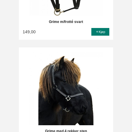
Grime m/frotté svart
149,00
Kjøp
Grime med 4 rekker sten