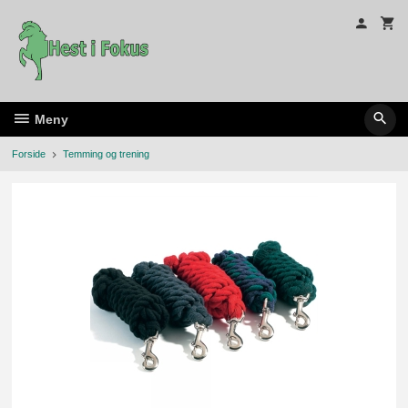
Gå
til
innholdet
Meny
Forside
Temming og trening