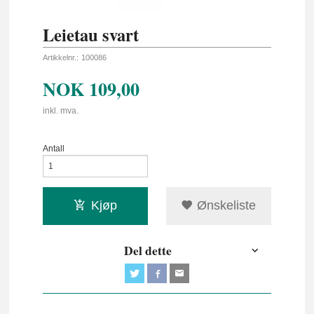
Leietau svart
Artikkelnr.:
100086
NOK
109,00
inkl. mva.
Antall
Kjøp
Ønskeliste
Del dette