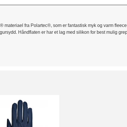
 materiael fra Polartec®, som er fantastisk myk og varm fleece. P
rsydd. Håndflaten er har et lag med silikon for best mulig grep