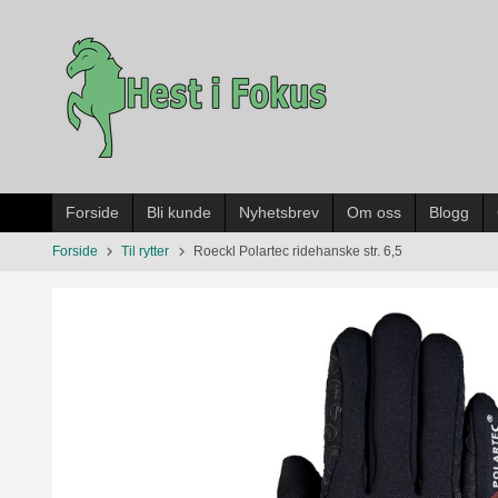
Gå
til
innholdet
Forside
Bli kunde
Nyhetsbrev
Om oss
Blogg
Forside
Til rytter
Roeckl Polartec ridehanske str. 6,5