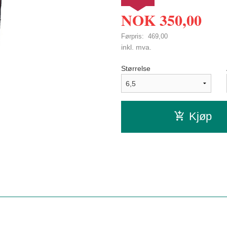
NOK
350,00
Førpris:
469,00
Rabatt
inkl. mva.
Størrelse
Kjøp