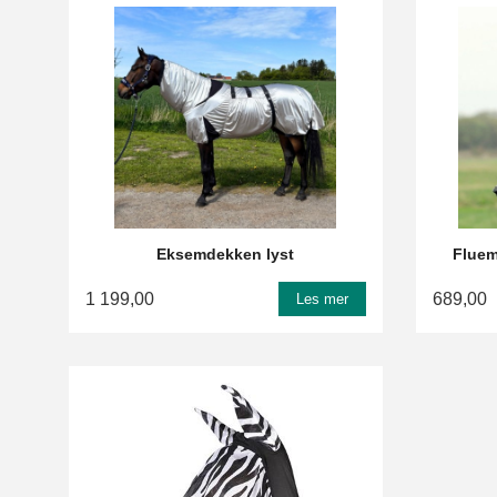
Eksemdekken lyst
Fluem
1 199,00
689,00
Les mer