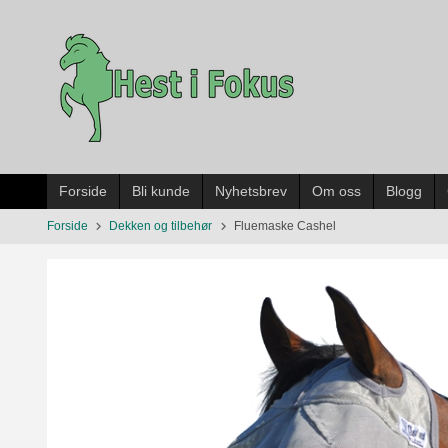
Gå
til
innholdet
Forside
Bli kunde
Nyhetsbrev
Om oss
Blogg
Forside
Dekken og tilbehør
Fluemaske Cashel