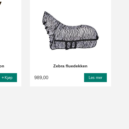
son
Zebra fluedekken
989,00
Kjøp
Les mer