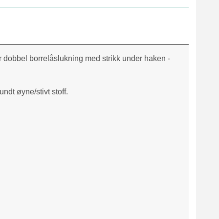
er dobbel borrelåslukning med strikk under haken -
ndt øyne/stivt stoff.