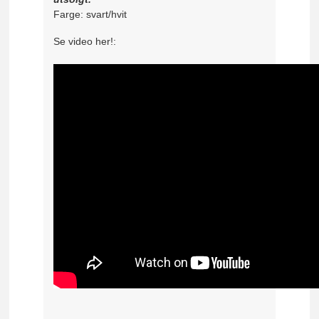
Farge: svart/hvit
Se video her!: