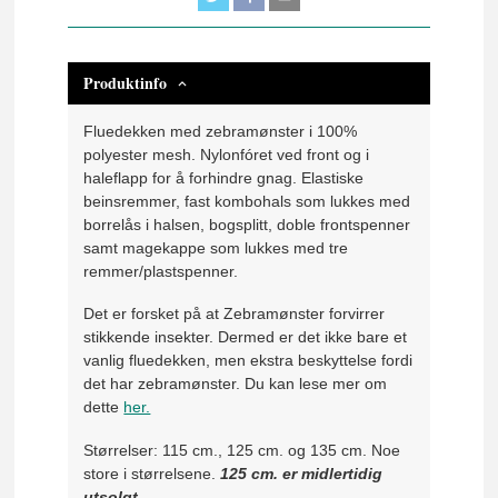
Produktinfo
Fluedekken med zebramønster i 100%
polyester mesh. Nylonfóret ved front og i
haleflapp for å forhindre gnag. Elastiske
beinsremmer, fast kombohals som lukkes med
borrelås i halsen, bogsplitt, doble frontspenner
samt magekappe som lukkes med tre
remmer/plastspenner.
Det er forsket på at Zebramønster forvirrer
stikkende insekter. Dermed er det ikke bare et
vanlig fluedekken, men ekstra beskyttelse fordi
det har zebramønster. Du kan lese mer om
dette
her.
Størrelser: 115 cm., 125 cm. og 135 cm. Noe
store i størrelsene.
125 cm. er midlertidig
utsolgt.