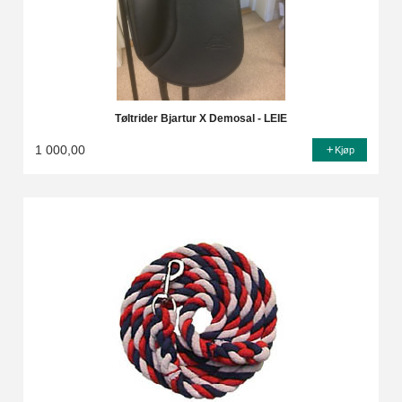
Tøltrider Bjartur X Demosal - LEIE
1 000,00
Kjøp