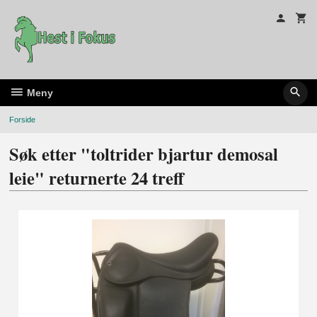
Gå
til
innholdet
Meny
Forside
Søk etter "toltrider bjartur demosal
leie" returnerte 24 treff