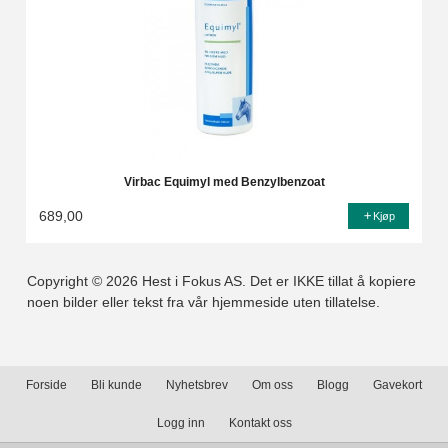
Virbac Equimyl med Benzylbenzoat
689,00
Kjøp
Copyright © 2026 Hest i Fokus AS. Det er IKKE tillat å kopiere
noen bilder eller tekst fra vår hjemmeside uten tillatelse.
Forside
Bli kunde
Nyhetsbrev
Om oss
Blogg
Gavekort
Logg inn
Kontakt oss