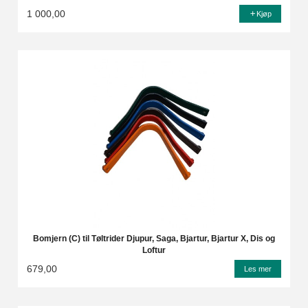
1 000,00
Kjøp
Bomjern (C) til Tøltrider Djupur, Saga, Bjartur, Bjartur X, Dis og
Loftur
679,00
Les mer